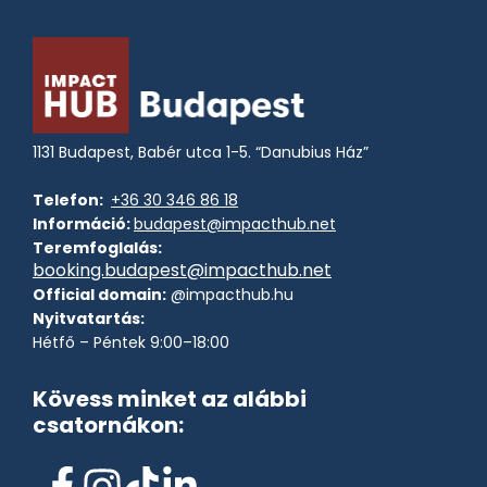
1131 Budapest, Babér utca 1-5. “Danubius Ház”
Telefon:
+36 30 346 86 18
Információ:
budapest@impacthub.net
Teremfoglalás:
booking.budapest@impacthub.net
Official domain:
@impacthub.hu
Nyitvatartás:
Hétfő – Péntek 9:00–18:00
Kövess minket az alábbi
csatornákon: