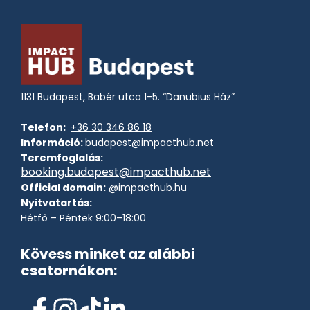
1131 Budapest, Babér utca 1-5. “Danubius Ház”
Telefon:
+36 30 346 86 18
Információ:
budapest@impacthub.net
Teremfoglalás:
booking.budapest@impacthub.net
Official domain:
@impacthub.hu
Nyitvatartás:
Hétfő – Péntek 9:00–18:00
Kövess minket az alábbi
csatornákon: