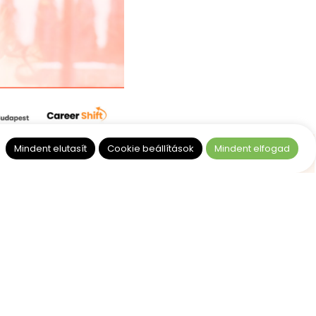
Mindent elutasít
Cookie beállítások
Mindent elfogad
almi hatás
esen a
ládádba!
esülj közösségi eseményeinkről,