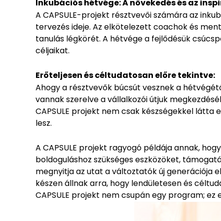
Inkubációs hétvége: A növekedés és az inspi
A CAPSULE-projekt résztvevői számára az inkubá
tervezés ideje. Az elkötelezett coachok és men
tanulás légkörét. A hétvége a fejlődésük csúcsp
céljaikat.
Erőteljesen és céltudatosan előre tekintve:
Ahogy a résztvevők búcsút vesznek a hétvégétől
vannak szerelve a vállalkozói útjuk megkezdéséh
CAPSULE projekt nem csak készségekkel látta el
lesz.
A CAPSULE projekt ragyogó példája annak, hogy 
boldoguláshoz szükséges eszközöket, támogatás
megnyitja az utat a változtatók új generációja e
készen állnak arra, hogy lendületesen és céltu
CAPSULE projekt nem csupán egy program; ez egy 