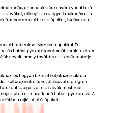
 elmélkedés, az ünneplés és a jövőre vonatkozó
észtvevőket, elősegítve az együttműködés és a
ják újonnan szerzett készségeiket, tudásukat és
zerzett önbizalmat visznek magukkal. Fel
entős hatást gyakoroljanak saját területükön. A
jük nevelt, amely továbbra is sikerük motorja
őknek, és hogyan biztosíthatják számukra a
adás kultúrájának előmozdításával a program
zátoraként szolgált, a résztvevők most már
va maguk után és maradandó hatást gyakorolva. A
lkozókban rejlő lehetőségeket.