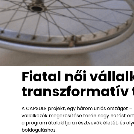
Fiatal női váll
transzformatív 
A CAPSULE projekt, egy három uniós országot –
vállalkozók megerősítése terén nagy hatást ért
a program átalakítja a résztvevők életét, és ol
boldoguláshoz.