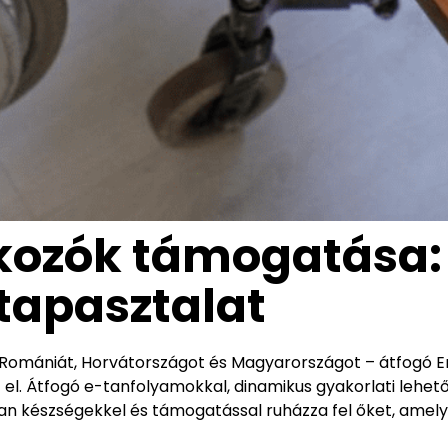
alkozók támogatása:
tapasztalat
 Romániát, Horvátországot és Magyarországot – átfogó E
 el. Átfogó e-tanfolyamokkal, dinamikus gyakorlati lehet
yan készségekkel és támogatással ruházza fel őket, amely