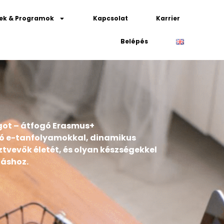
tek & Programok
Kapcsolat
Karrier
Belépés
got – átfogó Erasmus+
ogó e-tanfolyamokkal, dinamikus
tvevők életét, és olyan készségekkel
láshoz.