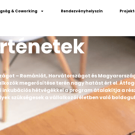
gság & Coworking
Rendezvényhelyszín
Projek
rténetek
rszágot – Romániát, Horvátországot és Magyarorszá
alkozók megerősítése terén nagy hatást ért el. Átf
i inkubációs hétvégékkel a program átalakítja a rész
yek szükségesek a vállalkozói életben való boldogu