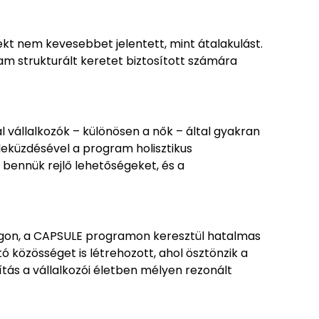
jekt nem kevesebbet jelentett, mint átalakulást.
m strukturált keretet biztosított számára
 vállalkozók – különösen a nők – által gyakran
 leküzdésével a program holisztikus
 bennük rejlő lehetőségeket, és a
zágon, a CAPSULE programon keresztül hatalmas
közösséget is létrehozott, ahol ösztönzik a
ás a vállalkozói életben mélyen rezonált