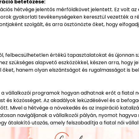
ráció betetőzése:
ciós hétvége jelentős mérföldkövet jelentett. Ez volt az
torok gyakorlati tevékenységeken keresztül vezették a r
ontjaként szolgált, és arra ösztönözte őket, hogy elfogad
, felbecsülhetetlen értékű tapasztalatokat és újonnan s
ez szükséges alapvető eszközökkel, készen arra, hogy jel
 őket, hanem olyan elszántságot és rugalmasságot is belé
a vállalkozói programok hogyan adhatnak erőt a fiatal n
t és közösséget. Az akadályok leküzdésével és a befog
lőtt. Mivel a hétvége a növekedés és az inspiráció katali
datosan navigáljanak a vállalkozói pályán, nyomot hagy
átalakító utazás, amely felszabadítja a fiatal női válla