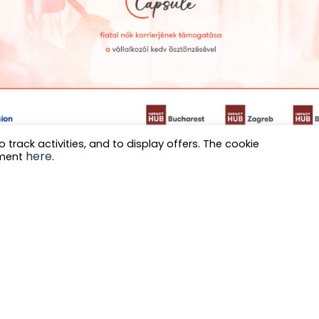
o track activities, and to display offers. The cookie
here
ement
.
Társad
egyen
posta
Iratkozz fel, és ért