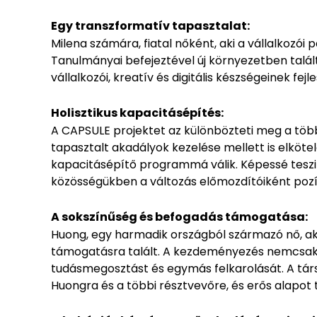
Egy transzformatív tapasztalat:
Milena számára, fiatal nőként, aki a vállalkozói
Tanulmányai befejeztével új környezetben talál
vállalkozói, kreatív és digitális készségeinek fej
Holisztikus kapacitásépítés:
A CAPSULE projektet az különbözteti meg a többi
tapasztalt akadályok kezelése mellett is elköte
kapacitásépítő programmá válik. Képessé teszi 
közösségükben a változás előmozdítóiként pozíc
A sokszínűség és befogadás támogatása:
Huong, egy harmadik országból származó nő, aki
támogatásra talált. A kezdeményezés nemcsak g
tudásmegosztást és egymás felkarolását. A társ
Huongra és a többi résztvevőre, és erős alapot t