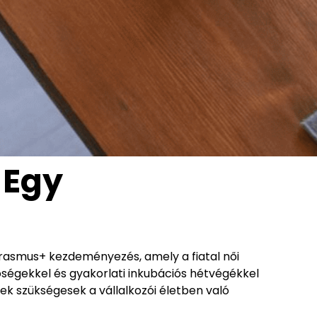
 Egy
rasmus+ kezdeményezés, amely a fiatal női
őségekkel és gyakorlati inkubációs hétvégékkel
ek szükségesek a vállalkozói életben való