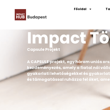
Főoldal
Ta
Impact Tö
Capsule Projekt
A CAPSULE projekt, egy három uniós o
kezdeményezés, amely a fiatal női váll
gyakorlati lehetőségekkel és gyakorlat
és támogatással ruházza fel őket, amel