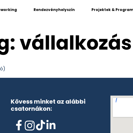
oworking
Rendezvényhelyszín
Projektek & Progra
g:
vállalkozás
ió)
Kövess minket az alábbi
csatornákon: